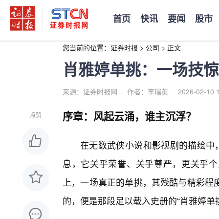
首页
快讯
要闻
股市
您当前的位置：
证券时报
>
公司
>
正文
肖雅婷单挑：一场技惊
来源：证券时报网
作者：李瑞英
2026-02-10 
序章：风起云涌，谁主沉浮？
点赞
在无数武侠小说和影视剧的描绘中，
息，它关乎荣誉、关乎尊严，更关乎个
上，一场真正的单挑，其残酷与精彩程
的，便是那段足以载入史册的“肖雅婷单