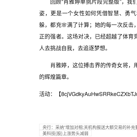
回顾“肖雅婷单挑片段完整版”，我
姿，更是一个女性如何凭借智慧、勇气
躲，都充🌸满了计算；她的每一次反击
正的强者。这场对决，已经超越了体育
人去挑战自我，去追逐梦想。
肖雅婷，这位搏击界的传奇女将，
的辉煌篇章。
活动：【
8cjVGdkyAuHwSRRkeCZXbTJ
央行：采纳“增加对相;关机构报送大额交易的补充
美科技{股}上涨势头减弱